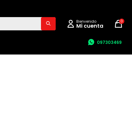
0
097303469