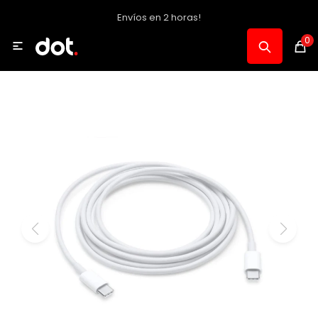
Envíos en 2 horas!
MI CUENTA
0

Catálogo
Notebooks y PC
Celulares, Relojes y Tablets
Informática
Audio, Foto y Video
Consolas y Accesorios