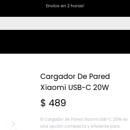
Envíos en 2 horas!
Cargador De Pared
Xiaomi USB-C 20W
$
489
El Cargador de Pared Xiaomi USB-C 20W es
una opción compacta y eficiente para