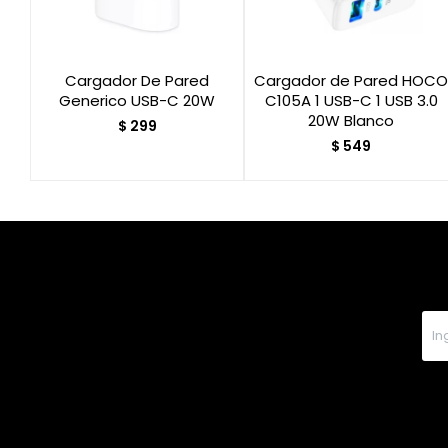
Cargador De Pared
Cargador de Pared HOCO
Generico USB-C 20W
C105A 1 USB-C 1 USB 3.0
20W Blanco
$
299
$
549