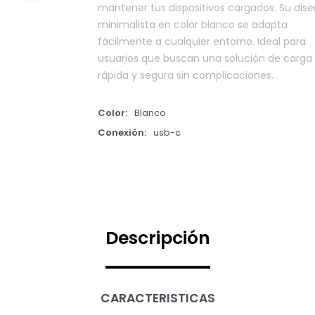
mantener tus dispositivos cargados. Su dis
minimalista en color blanco se adapta
fácilmente a cualquier entorno. Ideal para
usuarios que buscan una solución de carga
rápida y segura sin complicaciones.
Color
Blanco
Conexión
usb-c
Descripción
CARACTERISTICAS