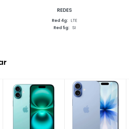
REDES
Red 4g
LTE
Red 5g
SI
ar