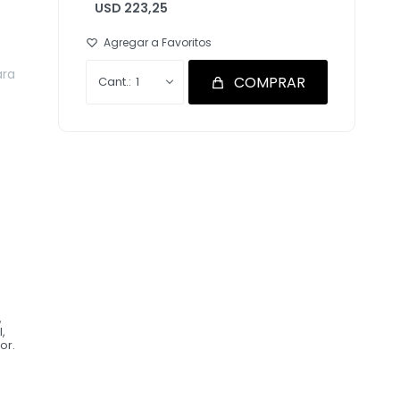
USD 223,25
ara
COMPRAR
1
,
,
or.