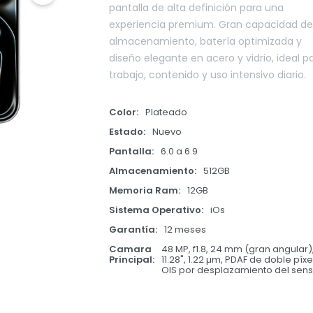
pantalla de alta definición para una
experiencia premium. Gran capacidad de
almacenamiento, batería optimizada y
diseño elegante en acero y vidrio, ideal p
trabajo, contenido y uso intensivo diario.
Color
Plateado
Estado
Nuevo
Pantalla
6.0 a 6.9
Almacenamiento
512GB
Memoria Ram
12GB
Sistema Operativo
iOs
Garantía
12 meses
Camara
48 MP, f1.8, 24 mm (gran angular)
Principal
11.28", 1.22 µm, PDAF de doble píxel
OIS por desplazamiento del sens