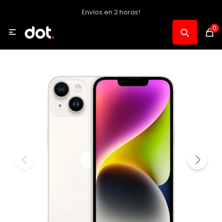
Envíos en 2 horas!
MI CUENTA
0

Catálogo
Notebooks y PC
Celulares, Relojes y Tablets
Informática
Audio, Foto y Video
Consolas y Accesorios