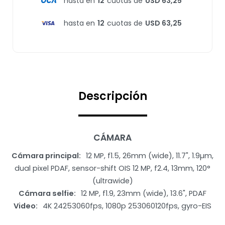
hasta en
12
cuotas de
USD 63,25
hasta en
12
cuotas de
USD 63,25
Descripción
CÁMARA
Cámara principal
12 MP, f1.5, 26mm (wide), 11.7", 1.9µm,
dual pixel PDAF, sensor-shift OIS 12 MP, f2.4, 13mm, 120°
(ultrawide)
Cámara selfie
12 MP, f1.9, 23mm (wide), 13.6", PDAF
Video
4K 24253060fps, 1080p 253060120fps, gyro-EIS