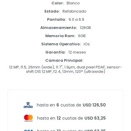
Color
Blanco
Estado
Refabricado
Pantalla
6.0 a 6.9
Almacenamiento
128GB
Memoria Ram
6GB
Sistema Operativo
iOs
Garantía
12 meses
Camara Principal
12 MP, f1.5, 26mm (wide), 11.7", 1.9µm, dual pixel PDAF, sensor-
shift OIS 12 MP, f2.4, 13mm, 120° (ultrawide)
hasta en
6
cuotas de
USD 126,50
hasta en
12
cuotas de
USD 63,25