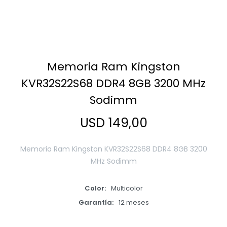
Smart Home
Memoria Ram Kingston
Zona Home
KVR32S22S68 DDR4 8GB 3200 MHz
Sodimm
Movilidad Eléctrica
USD
149,00
Memoria Ram Kingston KVR32S22S68 DDR4 8GB 3200
MHz Sodimm
Color
Multicolor
Garantía
12 meses