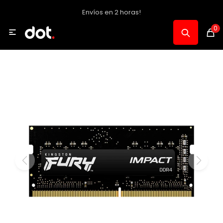
Envíos en 2 horas!
MI CUENTA
0

Catálogo
Notebooks y PC
Celulares, Relojes y Tablets
Informática
Audio, Foto y Video
Consolas y Accesorios