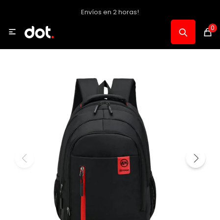
Envíos en 2 horas!
MI CUENTA
0

Catálogo
Notebooks y PC
Celulares, Relojes y Tablets
Informática
Audio, Foto y Video
Consolas y Accesorios