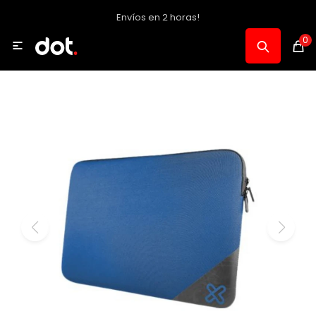
Envíos en 2 horas!
MI CUENTA
0

Catálogo
Notebooks y PC
Celulares, Relojes y Tablets
Informática
Audio, Foto y Video
Consolas y Accesorios