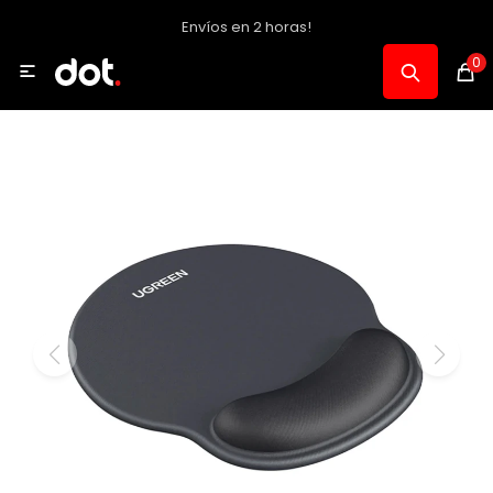
Envíos en 2 horas!
MI CUENTA
0

Catálogo
Notebooks y PC
Celulares, Relojes y Tablets
Informática
Audio, Foto y Video
Consolas y Accesorios