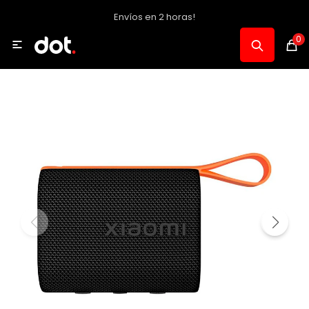
Envíos en 2 horas!
MI CUENTA
0

Catálogo
Notebooks y PC
Celulares, Relojes y Tablets
Informática
Audio, Foto y Video
Consolas y Accesorios