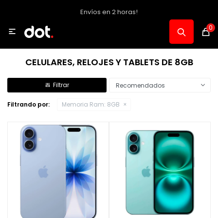
Envíos en 2 horas!
MI CUENTA
0

Catálogo
CELULARES, RELOJES Y TABLETS DE 8GB
Notebooks y PC
Recomendados
Filtrando por:
Memoria Ram:
8GB
Celulares, Relojes y Tablets
Informática
Audio, Foto y Video
Consolas y Accesorios