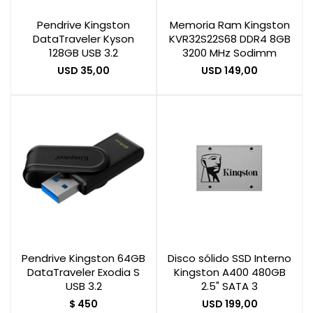
Pendrive Kingston
Memoria Ram Kingston
DataTraveler Kyson
KVR32S22S68 DDR4 8GB
Smart Home
128GB USB 3.2
3200 MHz Sodimm
USD
35,00
USD
149,00
Zona Home
Movilidad Eléctrica
Pendrive Kingston 64GB
Disco sólido SSD Interno
DataTraveler Exodia S
Kingston A400 480GB
USB 3.2
2.5" SATA 3
$
450
USD
199,00