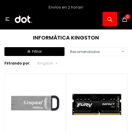
Envíos en 2 horas!
MI CUENTA
0

Catálogo
INFORMÁTICA KINGSTON
Notebooks y PC
Recomendados
Filtrando por:
Kingston
Celulares, Relojes y Tablets
Informática
Audio, Foto y Video
Consolas y Accesorios