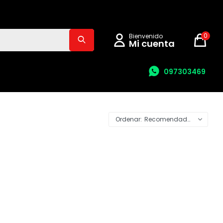
0
097303469
Recomendados