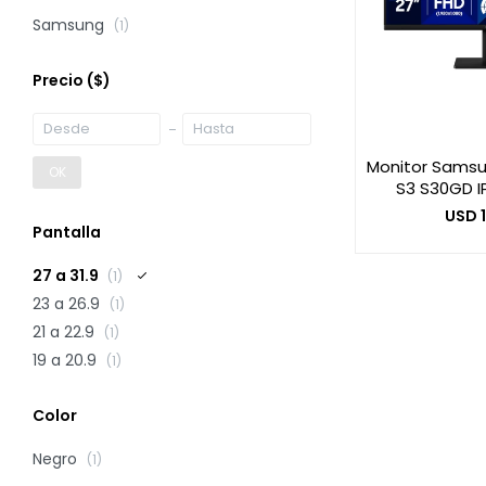
Samsung
(1)
Precio
($)
Monitor Samsun
OK
S3 S30GD I
USD
Pantalla
27 a 31.9
(1)
23 a 26.9
(1)
21 a 22.9
(1)
19 a 20.9
(1)
Color
Negro
(1)