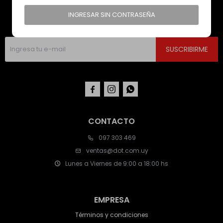
NEWSLETTER
INGRESAR SIN CONTRASEÑA
¡Suscribite y recibí todas nuestras novedades!
SUSCRIBIRME



CONTACTO
097 303 469
ventas@dot.com.uy
Lunes a Viernes de 9:00 a 18:00 hs
EMPRESA
Términos y condiciones