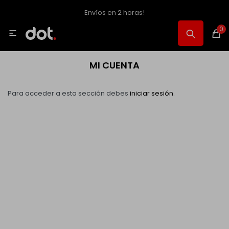
Envíos en 2 horas!
MI CUENTA
0

Catálogo
MI CUENTA
Notebooks y PC
Para acceder a esta sección debes
iniciar sesión
.
Celulares, Relojes y Tablets
Informática
Audio, Foto y Video
Consolas y Accesorios