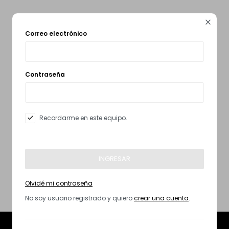

Correo electrónico
Smart Home
Zona Home
Contraseña
Movilidad Eléctrica
Recordarme en este equipo.
INGRESAR
Olvidé mi contraseña
No soy usuario registrado y quiero
crear una cuenta
.