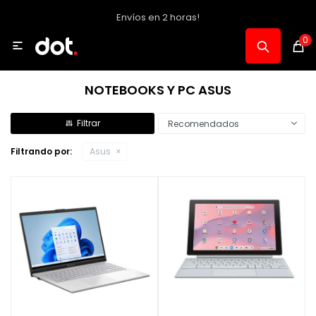
Envíos en 2 horas!
MI CUENTA
0

Catálogo
NOTEBOOKS Y PC ASUS
Notebooks y PC
Recomendados
Filtrando por:
Asus
Celulares, Relojes y Tablets
Informática
Audio, Foto y Video
Consolas y Accesorios