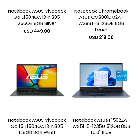
Notebook ASUS Vivobook
Notebook Chromebook
Go E1504GA i3-N305
Asus CM3001DM2A-
Smart Home
256GB 8GB Silver
WS88T-S 128GB 8GB
Touch
USD
449,00
USD
219,00
Zona Home
Movilidad Eléctrica
Otros
Notebook ASUS Vivobook
Notebook Asus F1502ZA-
Go 15 E1504GA i3-N305
WS51 i5-1235U 512GB 8GB
128GB 8GB Win11
15.6" Blue