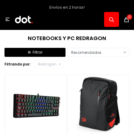
Envíos en 2 horas!
MI CUENTA
0

Catálogo
NOTEBOOKS Y PC REDRAGON
Notebooks y PC
Recomendados
Filtrando por:
Redragon
Celulares, Relojes y Tablets
Informática
Audio, Foto y Video
Consolas y Accesorios