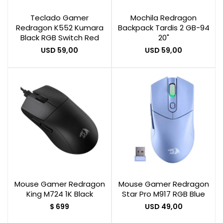
Teclado Gamer
Mochila Redragon
Redragon K552 Kumara
Backpack Tardis 2 GB-94
Smart Home
Black RGB Switch Red
20"
USD
59,00
USD
59,00
Zona Home
Movilidad Eléctrica
Mouse Gamer Redragon
Mouse Gamer Redragon
King M724 1K Black
Star Pro M917 RGB Blue
$
699
USD
49,00