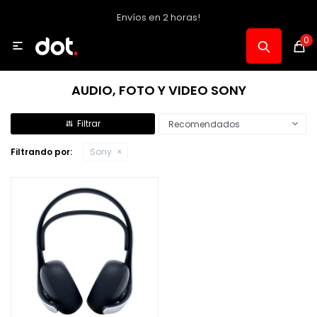
Envíos en 2 horas!
MI CUENTA
0

Catálogo
AUDIO, FOTO Y VIDEO SONY
Notebooks y PC
Recomendados
Filtrando por:
Sony
Celulares, Relojes y Tablets
Informática
Audio, Foto y Video
Consolas y Accesorios