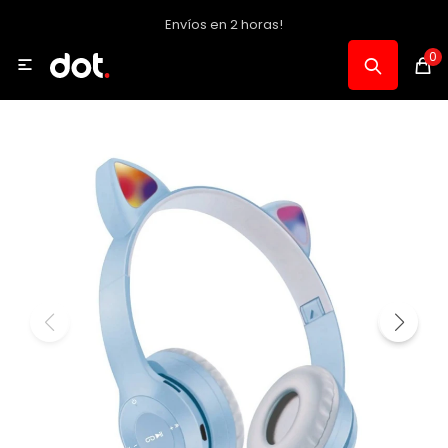
Envíos en 2 horas!
MI CUENTA
0

Catálogo
Notebooks y PC
Celulares, Relojes y Tablets
Informática
Audio, Foto y Video
Consolas y Accesorios