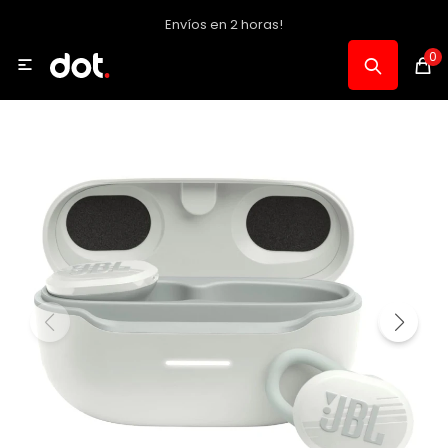
Envíos en 2 horas!
MI CUENTA
0

Catálogo
Notebooks y PC
Celulares, Relojes y Tablets
Informática
Audio, Foto y Video
Consolas y Accesorios