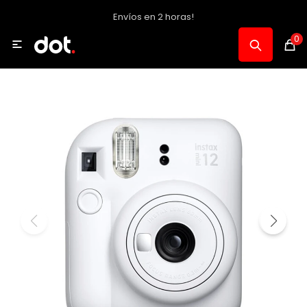
Envíos en 2 horas!
MI CUENTA
0

Catálogo
Notebooks y PC
Celulares, Relojes y Tablets
Informática
Audio, Foto y Video
Consolas y Accesorios