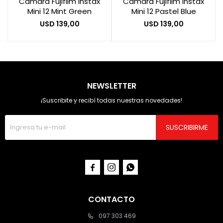
Cámara Fujifilm Instax
Cámara Fujifilm Instax
Mini 12 Mint Green
Mini 12 Pastel Blue
USD
139,00
USD
139,00
NEWSLETTER
¡Suscribite y recibí todas nuestras novedades!
SUSCRIBIRME



CONTACTO
097 303 469