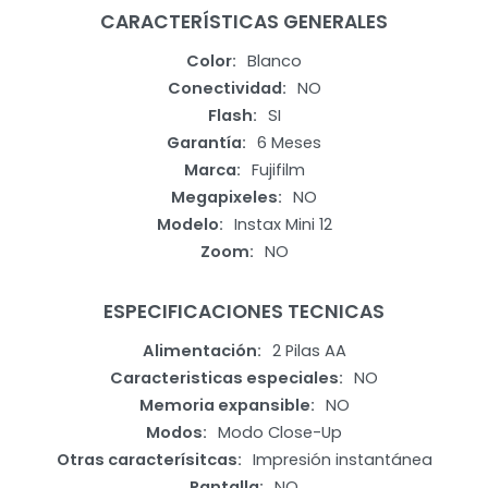
CARACTERÍSTICAS GENERALES
Color
Blanco
Conectividad
NO
Flash
SI
Garantía
6 Meses
Marca
Fujifilm
Megapixeles
NO
Modelo
Instax Mini 12
Zoom
NO
ESPECIFICACIONES TECNICAS
Alimentación
2 Pilas AA
Caracteristicas especiales
NO
Memoria expansible
NO
Modos
Modo Close-Up
Otras caracterísitcas
Impresión instantánea
Pantalla
NO