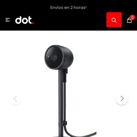
Envíos en 2 horas!
MI CUENTA
0

Catálogo
Notebooks y PC
Celulares, Relojes y Tablets
Informática
Audio, Foto y Video
Consolas y Accesorios