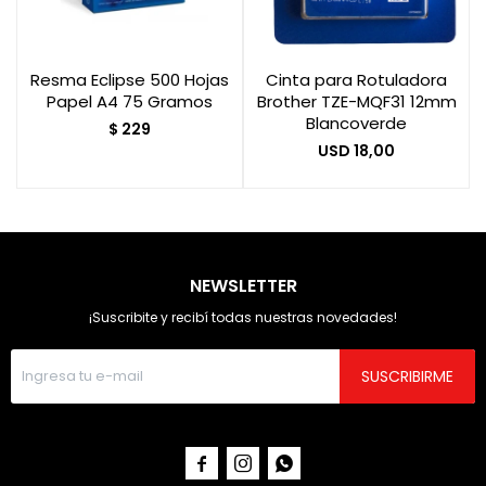
Resma Eclipse 500 Hojas
Cinta para Rotuladora
Papel A4 75 Gramos
Brother TZE-MQF31 12mm
Blancoverde
$
229
USD
18,00
NEWSLETTER
¡Suscribite y recibí todas nuestras novedades!
SUSCRIBIRME


