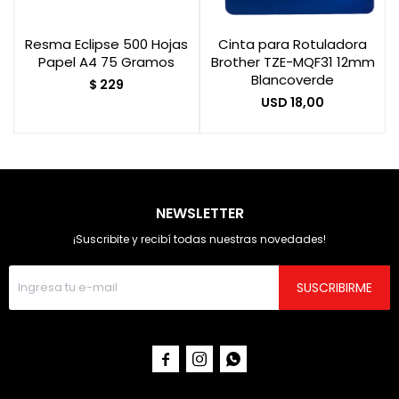
Resma Eclipse 500 Hojas
Cinta para Rotuladora
Papel A4 75 Gramos
Brother TZE-MQF31 12mm
Blancoverde
$
229
USD
18,00
NEWSLETTER
¡Suscribite y recibí todas nuestras novedades!
SUSCRIBIRME


