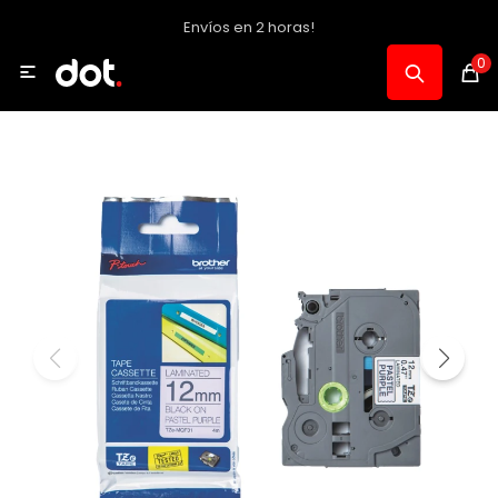
Envíos en 2 horas!
MI CUENTA
0

Catálogo
Notebooks y PC
Celulares, Relojes y Tablets
Informática
Audio, Foto y Video
Consolas y Accesorios