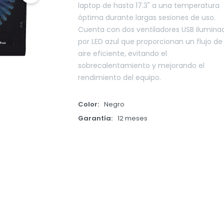
laptop de hasta 17.3" a una temperatura
óptima durante largas sesiones de uso.
Cuenta con dos ventiladores USB ilumina
por LED azul que proporcionan un flujo de
aire eficiente, evitando el
sobrecalentamiento y mejorando el
rendimiento del equipo.
Color
Negro
Garantía
12 meses