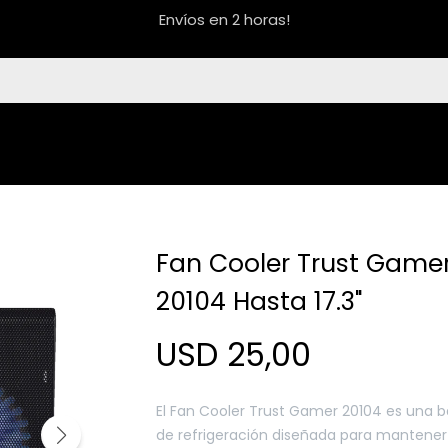
Envíos en 2 horas!
Fan Cooler Trust Game
20104 Hasta 17.3"
USD
25,00
El Fan Cooler Trust Gamer 20104 es una 
de refrigeración diseñada para mantener