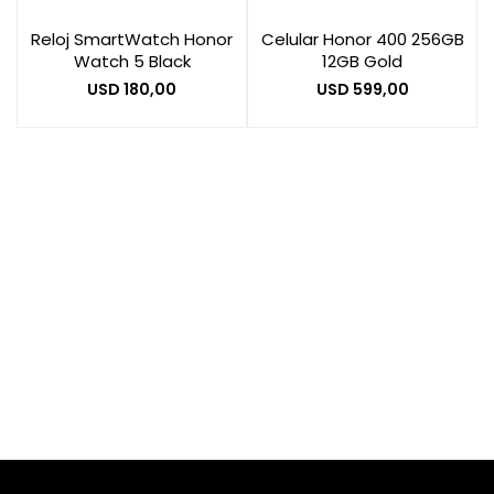
Reloj SmartWatch Honor
Celular Honor 400 256GB
Watch 5 Black
12GB Gold
Smart Home
USD
180,00
USD
599,00
Zona Home
Movilidad Eléctrica
Otros