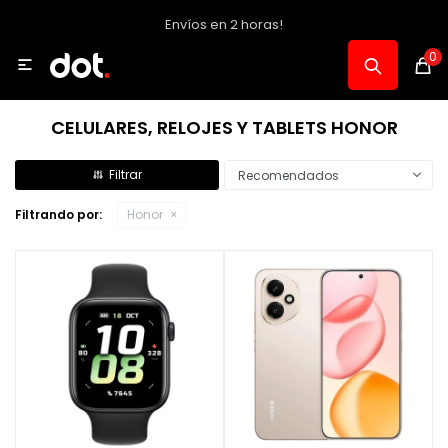
Envíos en 2 horas!
MI CUENTA
0

Catálogo
CELULARES, RELOJES Y TABLETS HONOR
Notebooks y PC
Recomendados
Filtrando por:
Honor
Celulares, Relojes y Tablets
Informática
Audio, Foto y Video
Consolas y Accesorios