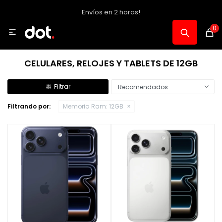
Envíos en 2 horas!
MI CUENTA
0

Catálogo
CELULARES, RELOJES Y TABLETS DE 12GB
Notebooks y PC
Recomendados
Filtrando por:
Memoria Ram:
12GB
Celulares, Relojes y Tablets
Informática
Audio, Foto y Video
Consolas y Accesorios