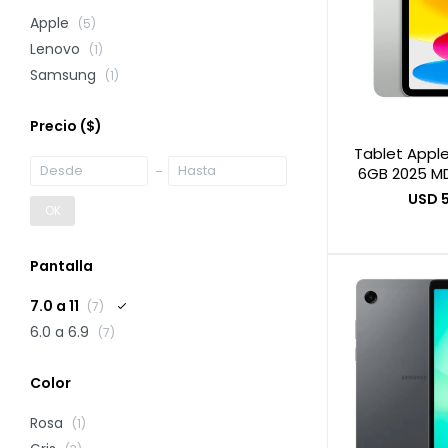
Apple
(5)
Lenovo
(1)
Samsung
(1)
Precio
($)
Tablet Apple
6GB 2025 MD3
USD
OK
Pantalla
7.0 a 11
(7)
6.0 a 6.9
(7)
Color
Rosa
(1)