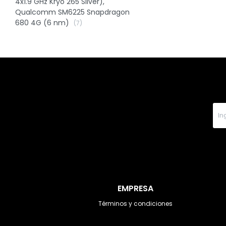
4x1.9 GHz Kryo 265 Silver),
Qualcomm SM6225 Snapdragon
680 4G (6 nm)
(7)
EMPRESA
Términos y condiciones