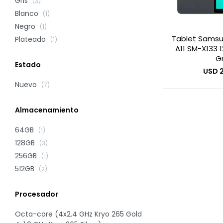
Gris
(3)
Blanco
(1)
Negro
(1)
Tablet Samsu
Plateado
(1)
A11 SM-X133 
G
Estado
USD
Nuevo
(7)
Almacenamiento
64GB
(1)
128GB
(3)
256GB
(1)
512GB
(2)
Procesador
Octa-core (4x2.4 GHz Kryo 265 Gold