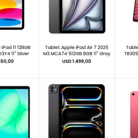
 iPad 11 128GB
Tablet Apple iPad Air 7 2025
Tabl
Y4 11" Silver
M3 MCA74 512GB 8GB 11" Gray
TB305
550,00
USD
1.499,00