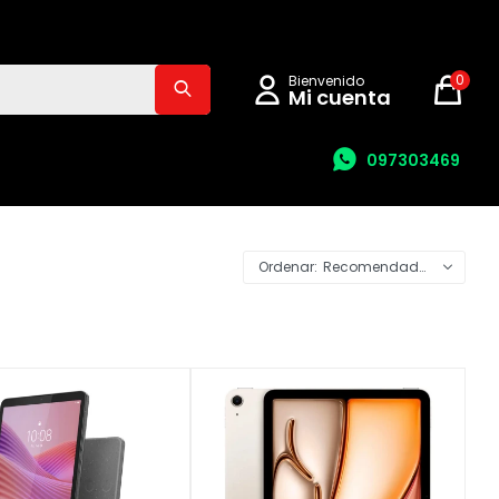
0
097303469
Recomendados