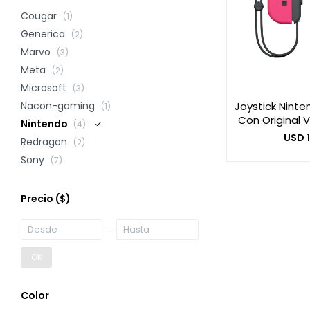
Cougar
(1)
Generica
(2)
Marvo
(3)
Meta
(2)
Microsoft
(3)
Joystick Ninte
Nacon-gaming
(1)
Con Original 
Nintendo
(4)
USD
Redragon
(2)
Sony
(7)
Precio
($)
OK
Color