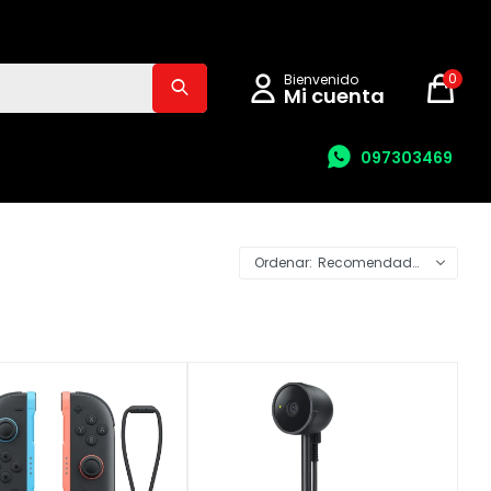
0
097303469
Recomendados