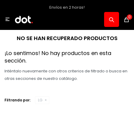
Envíos en 2 horas!
MI CUENTA
0

Catálogo
NO SE HAN RECUPERADO PRODUCTOS
Notebooks y PC
¡Lo sentimos! No hay productos en esta
sección.
Celulares, Relojes y Tablets
Inténtalo nuevamente con otros criterios de filtrado o busca en
otras secciones de nuestro catálogo.
Informática
Filtrando por:
LG
Audio, Foto y Video
Consolas y Accesorios